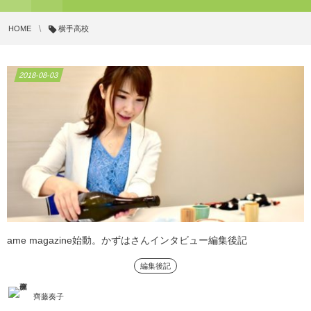
HOME
横手高校
2018-08-03
ame magazine始動。かずはさんインタビュー編集後記
編集後記
齊藤奏子