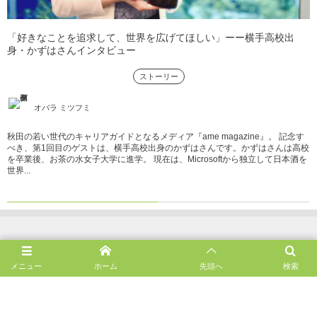
「好きなことを追求して、世界を広げてほしい」ーー横手高校出
身・かずはさんインタビュー
ストーリー
オバラ ミツフミ
秋田の若い世代のキャリアガイドとなるメディア『ame magazine』。 記念す
べき、第1回目のゲストは、横手高校出身のかずはさんです。かずはさんは高校
を卒業後、お茶の水女子大学に進学。 現在は、Microsoftから独立して日本酒を
世界...
メニュー
ホーム
先頭へ
検索
HOME
ame projectについて