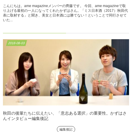
こんにちは。ame magazineメンバーの齊藤です。 今回、ame magazineで取
り上げる最初の一人になってくれたかずはさん。「ミス日本酒（2017）秋田代
表に取材する」と聞き、美女と日本酒には勝てない！ということで同行させて
いた...
2018-08-03
秋田の後輩たちに伝えたい、「意志ある選択」の重要性。かずはさ
んインタビュー編集後記
編集後記