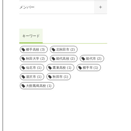
メンバー
キーワード
横手高校
(3)
北秋田市
(2)
秋田大学
(2)
能代高校
(2)
能代市
(2)
仙北市
(1)
鷹巣高校
(1)
横手市
(1)
湯沢市
(1)
秋田市
(1)
大館鳳鳴高校
(1)