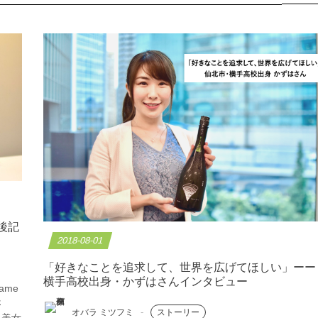
集後記
2018-08-01
「好きなことを追求して、世界を広げてほしい」ーー
横手高校出身・かずはさんインタビュー
ame
さ
オバラ ミツフミ
ストーリー